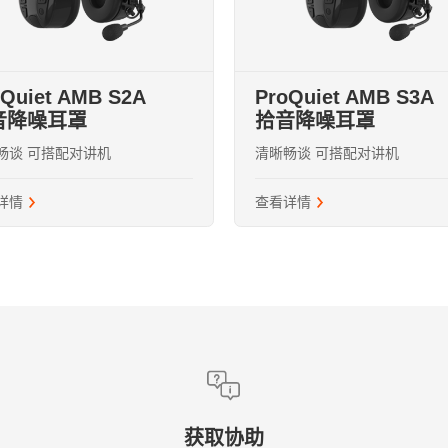
问题 / 建议
* 泰克曼承诺收集您的这些信息仅用于与您取得联系，帮助您更好的
了解我们。发送即代表您同意我们的
《隐私政策》
。
oQuiet AMB S2A
ProQuiet AMB S3A
音降噪耳罩
拾音降噪耳罩
99
* 泰克曼承诺收集您的这些信息仅用于与您取得联系，帮助
下一步
畅谈 可搭配对讲机
清晰畅谈 可搭配对讲机
送即代表您同意我们的
《隐私政策》
。
en.cn
详情
查看详情
下一步
获取协助