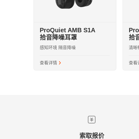
ProQuiet AMB S1A
Pr
拾音降噪耳罩
拾
400-690-88
感知环境 隔音降噪
清晰
sale@tecm
查看详情
查看
免责声明
隐私政策
索取报价